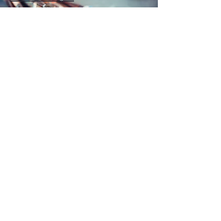
E-Mail-Adresse
ABONNIEREN
© 2024 Bunte ARTimals.
by tinschebiensche
Künstler: Tina Lustig
KREATIVRAUM
Tina Lustig
CADOLZBURG
RECHTLICHES