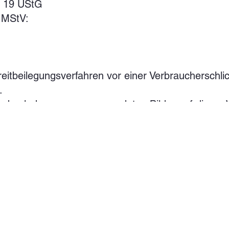
§ 19 UStG
 MStV:
itbeilegungsverfahren vor einer Verbraucherschlich
.
 bzgl. der von uns verwendeten Bilder auf dieser 
mäß den gesetzlichen Bestimmungen vom Anwend
gen und somit von der Pflicht zur Erstellung und Be
g ausgenommen.