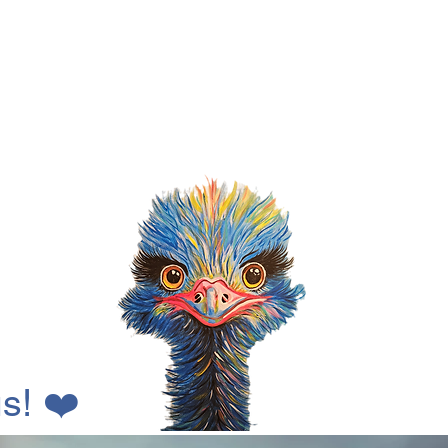
s!
❤️