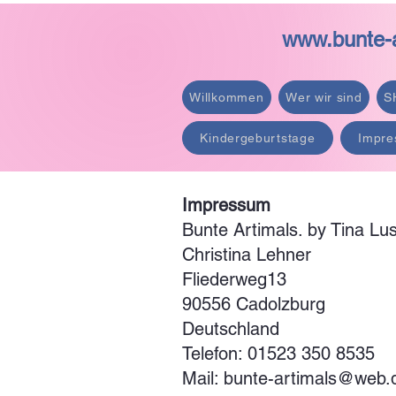
www.bunte-a
Willkommen
Wer wir sind
S
Kindergeburtstage
Impre
Impressum
Bunte Artimals. by Tina Lus
Christina Lehner
Fliederweg13
90556 Cadolzburg
Deutschland
Telefon: 01523 350 8535
Mail:
bunte-artimals@web.