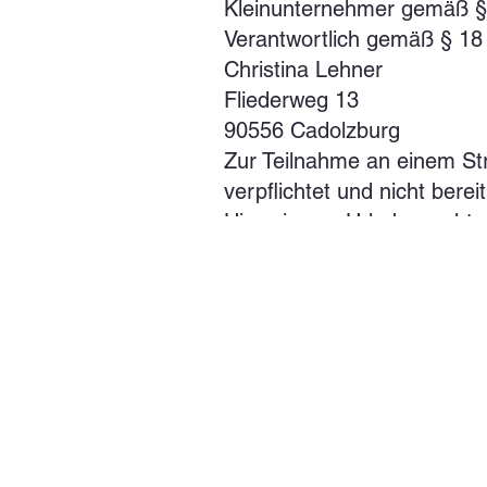
Kleinunternehmer gemäß 
Verantwortlich gemäß § 18
Christina Lehner
Fliederweg 13
90556 Cadolzburg
Zur Teilnahme an einem Stre
verpflichtet und nicht bereit
Hinweise zu Urheberrechten
Wix.com
Unser Unternehmen ist ge
Barrierefreiheitsanforderun
Barrierefreiheitserklärun