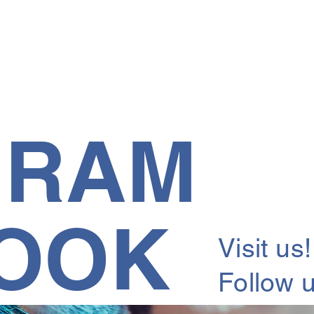
GRAM
OOK
Visit us!
Follow u