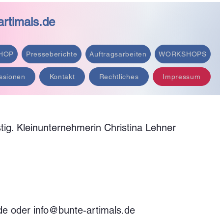
rtimals.de
HOP
Presseberichte
Auftragsarbeiten
WORKSHOPS
ssionen
Kontakt
Rechtliches
Impressum
tig. Kleinunternehmerin Christina Lehner
de
oder
info@bunte-artimals.de