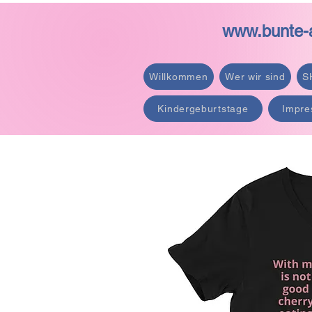
www.bunte-a
Willkommen
Wer wir sind
S
Kindergeburtstage
Impre