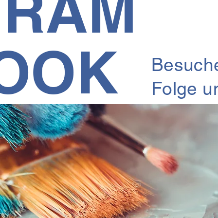
GRAM
OOK
Besuche
Folge u