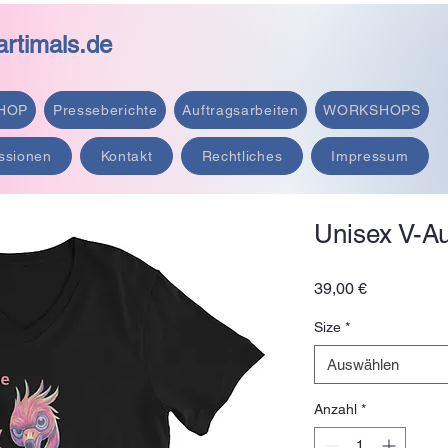
rtimals.de
HOP
Presseberichte
Auftragsarbeiten
WORKSHOPS
ssionen
Kontakt
Rechtliches
Impressum
Unisex V-Au
Preis
39,00 €
Size
*
Auswählen
Anzahl
*