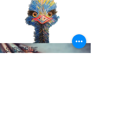
SUBSCRIBE
E-Mail-Adresse
ABONNIEREN
© 2024 Bunte ARTimals.
by tinschebiensche
Künstler: Tina Lustig