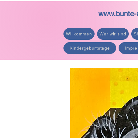
www.bunte-a
Willkommen
Wer wir sind
S
Kindergeburtstage
Impre