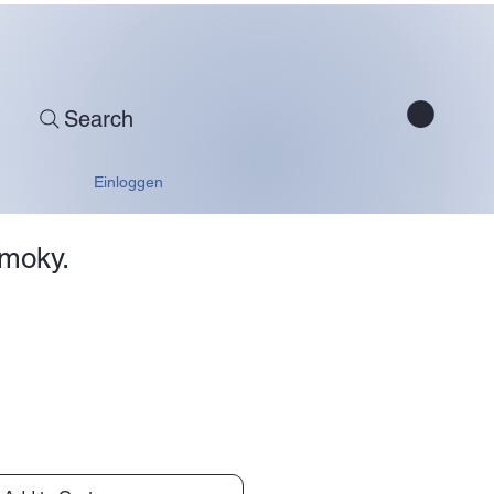
Search
Einloggen
 Smoky.