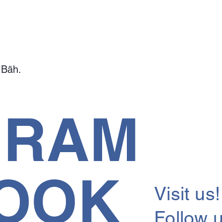
 Bäh.
GRAM
OOK
Visit us!
Follow u