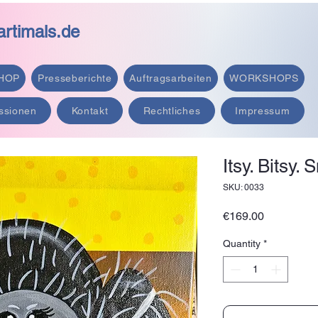
rtimals.de
HOP
Presseberichte
Auftragsarbeiten
WORKSHOPS
ssionen
Kontakt
Rechtliches
Impressum
Itsy. Bitsy.
SKU: 0033
Price
€169.00
Quantity
*