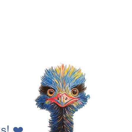
s!
❤️