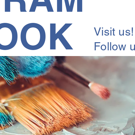
OOK
Visit us!
Follow u