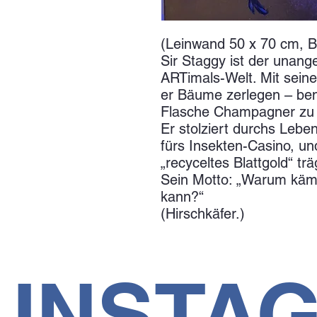
(Leinwand 50 x 70 cm, Bl
Sir Staggy ist der unan
ARTimals-Welt. Mit sei
er Bäume zerlegen – benu
Flasche Champagner zu 
Er stolziert durchs Leben
fürs Insekten-Casino, un
„recyceltes Blattgold“ trä
Sein Motto: „Warum käm
kann?“
(Hirschkäfer.)
INSTA