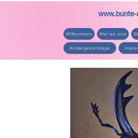
www.bunte-a
Willkommen
Wer wir sind
S
Kindergeburtstage
Impre