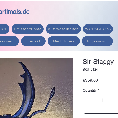
rtimals.de
HOP
Presseberichte
Auftragsarbeiten
WORKSHOPS
ssionen
Kontakt
Rechtliches
Impressum
Sir Staggy.
SKU: 0124
Price
€359.00
Quantity
*